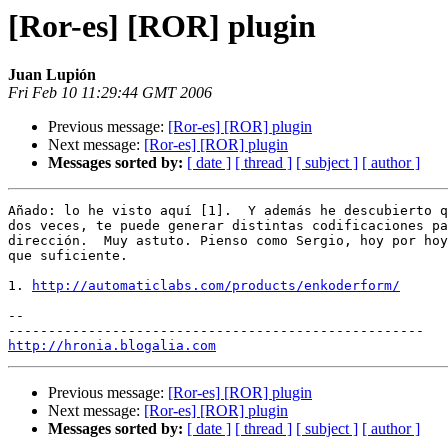
[Ror-es] [ROR] plugin
Juan Lupión
Fri Feb 10 11:29:44 GMT 2006
Previous message:
[Ror-es] [ROR] plugin
Next message:
[Ror-es] [ROR] plugin
Messages sorted by:
[ date ]
[ thread ]
[ subject ]
[ author ]
Añado: lo he visto aquí [1].  Y además he descubierto q
dos veces, te puede generar distintas codificaciones pa
dirección.  Muy astuto. Pienso como Sergio, hoy por hoy
que suficiente.

1. 
http://automaticlabs.com/products/enkoderform/
--

http://hronia.blogalia.com
Previous message:
[Ror-es] [ROR] plugin
Next message:
[Ror-es] [ROR] plugin
Messages sorted by:
[ date ]
[ thread ]
[ subject ]
[ author ]