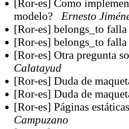
[Ror-es] Como implement
modelo?
Ernesto Jimén
[Ror-es] belongs_to fall
[Ror-es] belongs_to fall
[Ror-es] Otra pregunta s
Calatayud
[Ror-es] Duda de maque
[Ror-es] Duda de maque
[Ror-es] Páginas estática
Campuzano