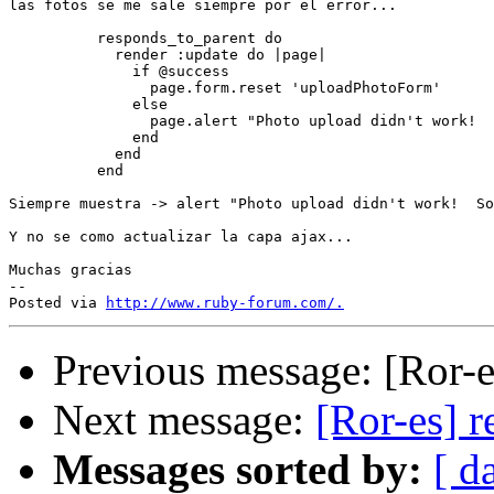
las fotos se me sale siempre por el error...

          responds_to_parent do

            render :update do |page|

              if @success

                page.form.reset 'uploadPhotoForm'

              else

                page.alert "Photo upload didn't work!  
              end

            end

          end

Siempre muestra -> alert "Photo upload didn't work!  So
Y no se como actualizar la capa ajax...

Muchas gracias

-- 

Posted via 
http://www.ruby-forum.com/.
Previous message: [Ror-e
Next message:
[Ror-es] r
Messages sorted by:
[ d