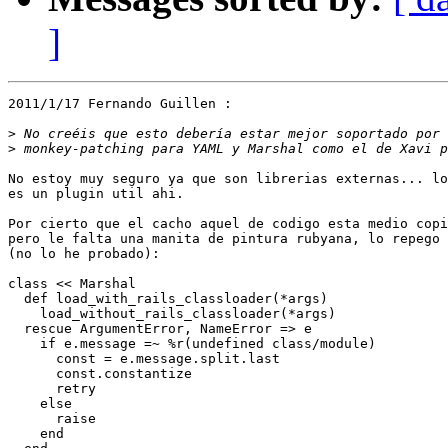
]
2011/1/17 Fernando Guillen :

>
>
No estoy muy seguro ya que son librerias externas... lo
es un plugin util ahi.

Por cierto que el cacho aquel de codigo esta medio copi
pero le falta una manita de pintura rubyana, lo repego 
(no lo he probado):

class << Marshal

  def load_with_rails_classloader(*args)

    load_without_rails_classloader(*args)

  rescue ArgumentError, NameError => e

    if e.message =~ %r(undefined class/module)

      const = e.message.split.last

      const.constantize

      retry

    else

      raise

    end
